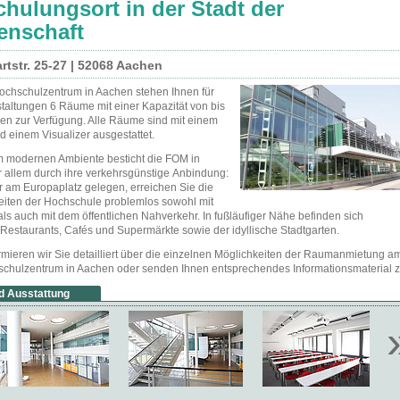
chulungsort in der Stadt der
enschaft
tstr. 25-27 | 52068 Aachen
hschulzentrum in Aachen stehen Ihnen für
staltungen 6 Räume mit einer Kapazität von bis
zen zur Verfügung. Alle Räume sind mit einem
 einem Visualizer ausgestattet.
 modernen Ambiente besticht die FOM in
 allem durch ihre verkehrsgünstige Anbindung:
r am Europaplatz gelegen, erreichen Sie die
iten der Hochschule problemlos sowohl mit
s auch mit dem öffentlichen Nahverkehr. In fußläufiger Nähe befinden sich
 Restaurants, Cafés und Supermärkte sowie der idyllische Stadtgarten.
rmieren wir Sie detailliert über die einzelnen Möglichkeiten der Raumanmietung a
hulzentrum in Aachen oder senden Ihnen entsprechendes Informationsmaterial z
 Ausstattung