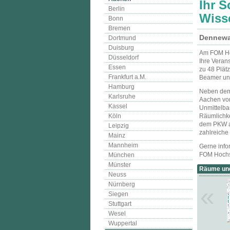
Ihr S
Berlin
Wiss
Bonn
Bremen
Dennewar
Dortmund
Duisburg
Am FOM Hoc
Düsseldorf
Ihre Veran
Essen
zu 48 Plät
Frankfurt a.M.
Beamer und
Hamburg
Neben dem
Karlsruhe
Aachen vor
Kassel
Unmittelba
Köln
Räumlichke
dem PKW al
Leipzig
zahlreiche
Mainz
Mannheim
Gerne info
FOM Hochsc
München
Münster
Räume und
Neuss
Nürnberg
«
Siegen
Stuttgart
Wesel
Wuppertal