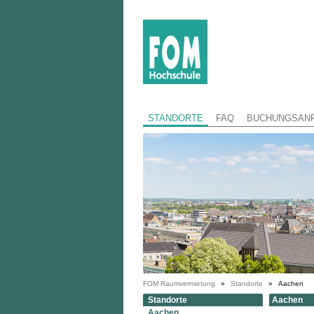
STANDORTE
FAQ
BUCHUNGSAN
FOM Raumvermietung
»
Standorte
»
Aachen
Standorte
Aachen
Aachen