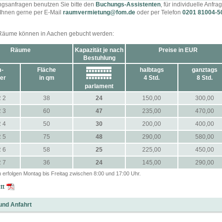
gsanfragen benutzen Sie bitte den
Buchungs-Assistenten
, für individuelle Anfra
 Ihnen gerne per E-Mail
raumvermietung@fom.de
oder per Telefon
0201 81004-5
Räume können in Aachen gebucht werden:
Räume
Kapazität je nach
Preise in EUR
Bestuhlung
-
Fläche
halbtags
ganztags
er
in qm
4 Std.
8 Std.
parlament
 2
38
24
150,00
300,00
 3
60
47
235,00
470,00
chule für Oekonomie
ment gemeinnützige GmbH
 4
50
30
200,00
400,00
zentrum Aachen
 5
75
48
290,00
580,00
straße 25-27
hen
 6
58
25
225,00
450,00
 7
36
24
145,00
290,00
 erfolgen Montag bis Freitag zwischen 8:00 und 17:00 Uhr.
fentlichen Verkehrsmitteln
tt
ahnhof mit den Buslinien 1, 11, 16, 21, 44 und 46 zum Ludwig Forum. Das
entrum in der Dennewartstraße befindet sich dann direkt um die Ecke.
und Anfahrt